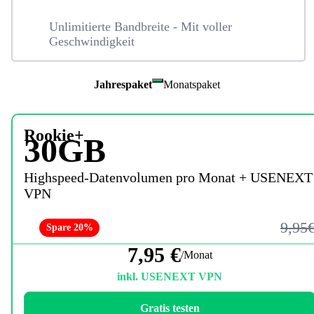
Unlimitierte Bandbreite - Mit voller
Geschwindigkeit
Jahrespaket
Monatspaket
Rookie+
30GB
Highspeed-Datenvolumen pro Monat + USENEXT
VPN
9,95
Spare 20%
7,95 €
/Monat
inkl. USENEXT VPN
Gratis testen