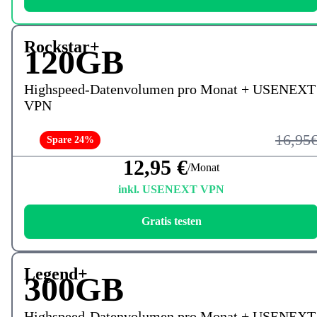
Rockstar+
120GB
Highspeed-Datenvolumen pro Monat + USENEXT
VPN
16,95
Spare 24%
12,95 €
/Monat
inkl. USENEXT VPN
Gratis testen
Legend+
300GB
Highspeed-Datenvolumen pro Monat + USENEXT