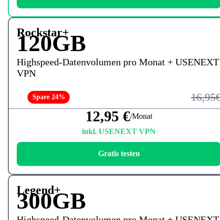
Rockstar+
120GB
Highspeed-Datenvolumen pro Monat + USENEXT
VPN
16,95
Spare 24%
12,95 €
/Monat
inkl. USENEXT VPN
Gratis testen
Legend+
300GB
Highspeed-Datenvolumen pro Monat + USENEXT