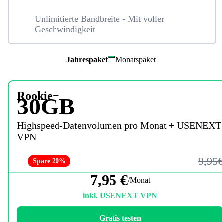
Unlimitierte Bandbreite - Mit voller
Geschwindigkeit
Jahrespaket
Monatspaket
Rookie+
30GB
Highspeed-Datenvolumen pro Monat + USENEXT
VPN
9,95
Spare 20%
7,95 €
/Monat
inkl. USENEXT VPN
Gratis testen