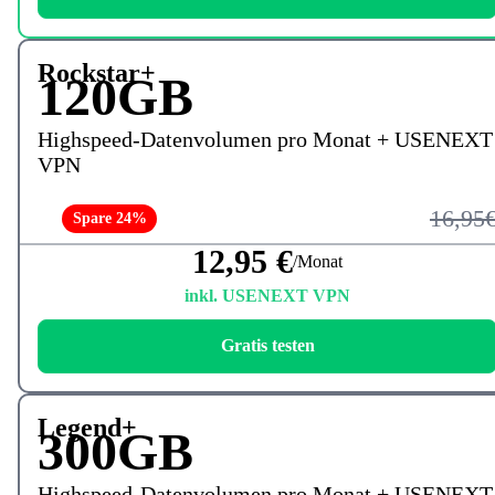
Rockstar+
120GB
Highspeed-Datenvolumen pro Monat + USENEXT
VPN
16,95
Spare 24%
12,95 €
/Monat
inkl. USENEXT VPN
Gratis testen
Legend+
300GB
Highspeed-Datenvolumen pro Monat + USENEXT