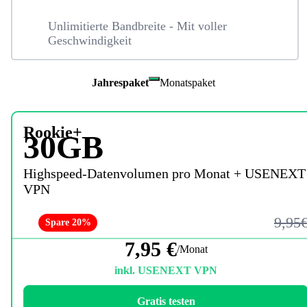
Unlimitierte Bandbreite - Mit voller
Geschwindigkeit
Jahrespaket
Monatspaket
Rookie+
30GB
Highspeed-Datenvolumen pro Monat + USENEXT
VPN
9,95
Spare 20%
7,95 €
/Monat
inkl. USENEXT VPN
Gratis testen